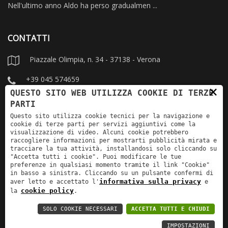
Nell'ultimo anno Aldo ha perso gradualmen ...
CONTATTI
Piazzale Olimpia, n. 34 - 37138 - Verona
+39 045 574659
×
QUESTO SITO WEB UTILIZZA COOKIE DI TERZE
info@dermovet.it
PARTI
Questo sito utilizza cookie tecnici per la navigazione e
dermatologia.veterinaria.vr
cookie di terze parti per servizi aggiuntivi come la
visualizzazione di video. Alcuni cookie potrebbero
veterinarioballarinivr
raccogliere informazioni per mostrarti pubblicità mirata e
tracciare la tua attività, installandosi solo cliccando su
"Accetta tutti i cookie". Puoi modificare le tue
preferenze in qualsiasi momento tramite il link "Cookie"
in basso a sinistra. Cliccando su un pulsante confermi di
informativa sulla privacy
aver letto e accettato l'
e
cookie policy
la
.
Ambulatorio Veterinario Dott. D. Ballarini Dir. Sanitario | P.IVA:
SOLO COOKIE NECESSARI
ACCETTA TUTTI E CHIUDI
03582270231
Informativa sulla privacy
-
Cookie policy
IMPOSTAZIONI