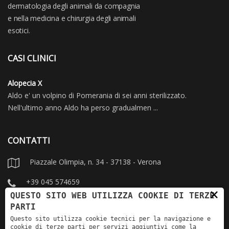
dermatologia degli animali da compagnia
e nella medicina e chirurgia degli animali
esotici.
CASI CLINICI
Alopecia X
Aldo e' un volpino di Pomerania di sei anni sterilizzato.
Nell'ultimo anno Aldo ha perso gradualmen ...
CONTATTI
Piazzale Olimpia, n. 34 - 37138 - Verona
+39 045 574659
×
QUESTO SITO WEB UTILIZZA COOKIE DI TERZE
info@dermovet.it
PARTI
Questo sito utilizza cookie tecnici per la navigazione e
dermatologia.veterinaria.vr
cookie di terze parti per servizi aggiuntivi come la