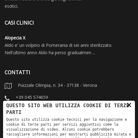
esotici.
CASI CLINICI
Alopecia X
Aldo e' un volpino di Pomerania di sei anni sterilizzato.
Nell'ultimo anno Aldo ha perso gradualmen ...
CONTATTI
Piazzale Olimpia, n. 34 - 37138 - Verona
+39 045 574659
×
QUESTO SITO WEB UTILIZZA COOKIE DI TERZE
info@dermovet.it
PARTI
Questo sito utilizza cookie tecnici per la navigazione e
dermatologia.veterinaria.vr
cookie di terze parti per servizi aggiuntivi come la
visualizzazione di video. Alcuni cookie potrebbero
veterinarioballarinivr
raccogliere informazioni per mostrarti pubblicità mirata e