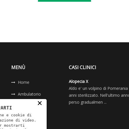
MENÙ
CASI CLINICI
Alopecia X
Home
Aldo e' un volpino di Pomerania 
Ambulatorio
anni sterilizzato. Nell'ultimo an
×
perso gradualmen ...
Servizi
PARTI
ne e cookie di
Blog
azione di video.
r mostrarti