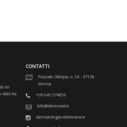
CONTATTI
Piazzale Olimpia, n. 34 - 37138 -
Verona
di sei
no Aldo ha
+39 045 574659
info@dermovet.it
dermatologia.veterinaria.vr