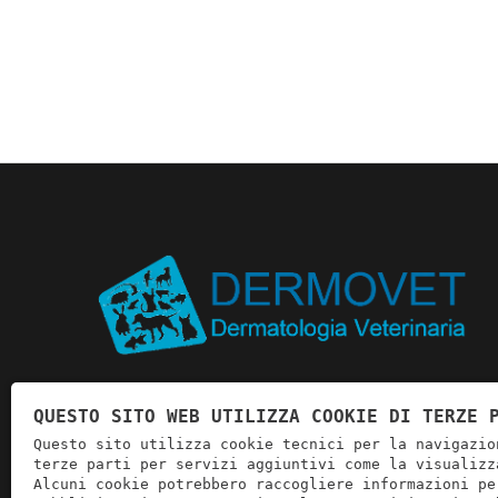
L'ambulatorio Veterinario Dottor Ballarini a Verona è
QUESTO SITO WEB UTILIZZA COOKIE DI TERZE 
specializzato nella dermatologia degli animali da
Questo sito utilizza cookie tecnici per la navigazio
compagnia e nella medicina e chirurgia degli animali
terze parti per servizi aggiuntivi come la visualizz
Alcuni cookie potrebbero raccogliere informazioni pe
esotici.