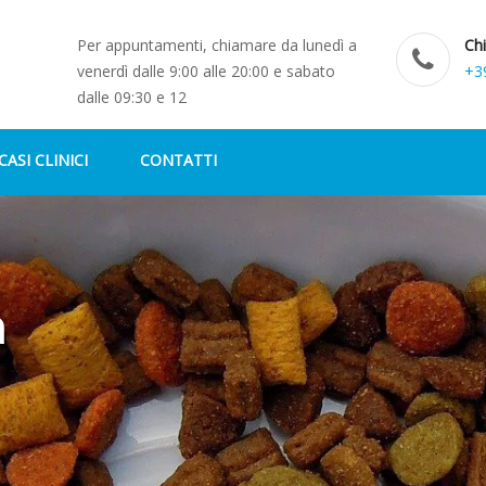
Per appuntamenti, chiamare da lunedì a
Ch
venerdì dalle 9:00 alle 20:00 e sabato
+3
dalle 09:30 e 12
CASI CLINICI
CONTATTI
a